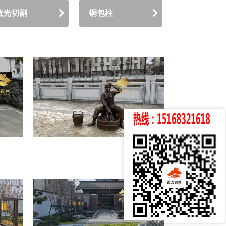
激光切割
铜包柱